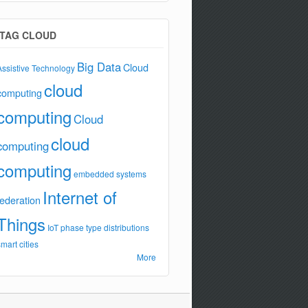
TAG CLOUD
Big Data
Cloud
Assistive Technology
cloud
computing
computing
Cloud
cloud
computing
computing
embedded systems
Internet of
federation
Things
IoT
phase type distributions
smart cities
More