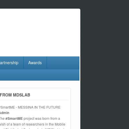
artnership
Awards
FROM MDSLAB
#SmartME - MESSINA IN THE FUTURE
Admin
The
#SmartME
project was born from a
wish of a team of researchers in the Mobile