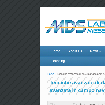
Home
About Us
News & E
Teaching
Home
» Tecniche avanzate di data management per
You are here
Tecniche avanzate di d
avanzata in campo nav
Title
Tecniche avanzate d