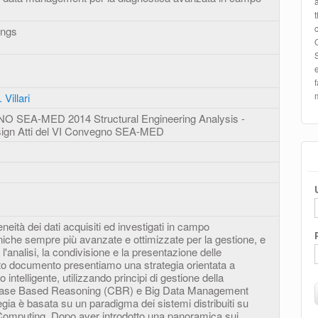
ings
 Villari
SEA-MED 2014 Structural Engineering Analysis -
sign Atti del VI Convegno SEA-MED
eneità dei dati acquisiti ed investigati in campo
iche sempre più avanzate e ottimizzate per la gestione, e
 l'analisi, la condivisione e la presentazione delle
sto documento presentiamo una strategia orientata a
 intelligente, utilizzando principi di gestione della
se Based Reasoning (CBR) e Big Data Management
ia è basata su un paradigma dei sistemi distribuiti su
d Computing. Dopo aver introdotto una panoramica sui