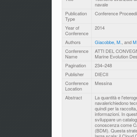
navale
Publication
Conference Proceed
Type
Year of
2014
Conference
Authors
Giacobbe, M.
, and
M.
Conference
ATTI DEL CONVEGNO 
Name
Marine Evolution De
Pagination
234–248
Publisher
DIECII
Conference
Messina
Location
Abstract
La quantità e l'eterog
navalerichiedono tecn
quindi per la raccolta,
informazioni. In que
sviluppare un catalogo
conoscenza come Ca
(BDM). Questa strateg
larga scala: il Clou