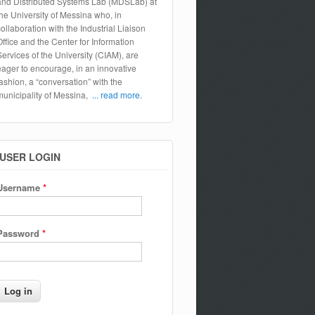
and Distributed Systems Lab (MDSLab) at
the University of Messina who, in
collaboration with the Industrial Liaison
Office and the Center for Information
Services of the University (CIAM), are
eager to encourage, in an innovative
fashion, a “conversation” with the
municipality of Messina,
... read more.
USER LOGIN
Username
*
Password
*