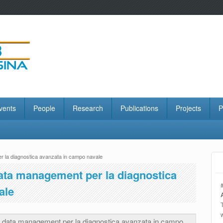
vents
People
Research
Publications
Projects
P
 la diagnostica avanzata in campo navale
ata management per la diagnostica
ale
i data management per la diagnostica avanzata in campo